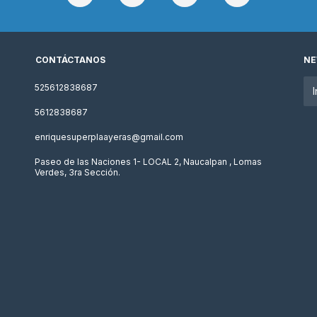
CONTÁCTANOS
NE
525612838687
5612838687
enriquesuperplaayeras@gmail.com
Paseo de las Naciones 1- LOCAL 2, Naucalpan , Lomas
Verdes, 3ra Sección.