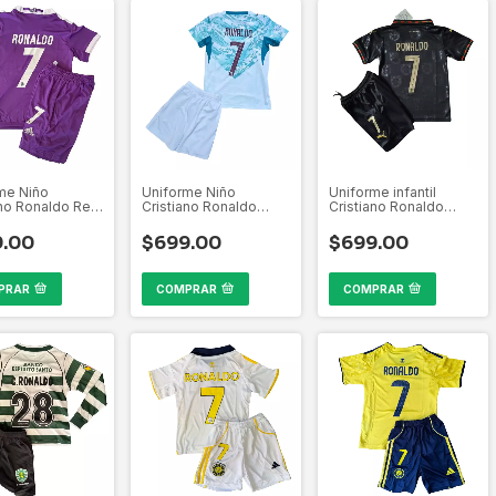
me Niño
Uniforme Niño
Uniforme infantil
ano Ronaldo Real
Cristiano Ronaldo
Cristiano Ronaldo
 2016-2017 La
Portugal 2026 Visita
Portugal Edición
Especial Eusébio
9.00
$699.00
$699.00
PRAR
COMPRAR
COMPRAR