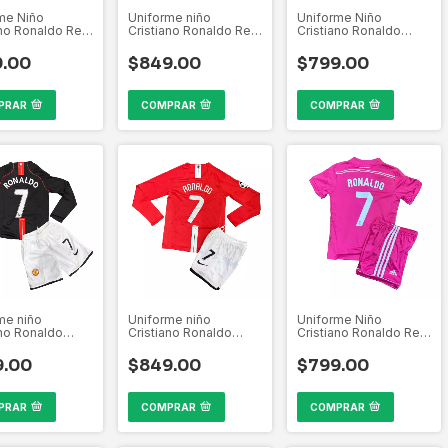
me Niño
Uniforme niño
Uniforme Niño
ano Ronaldo Real
Cristiano Ronaldo Real
Cristiano Ronaldo
 2017-2018 Azul
Madrid 2017-2018
Manchester United
Champions League
2007-2008
9.00
$849.00
$799.00
Champions League
PRAR
COMPRAR
COMPRAR
me niño
Uniforme niño
Uniforme Niño
ano Ronaldo
Cristiano Ronaldo
Cristiano Ronaldo Real
ster United
Manchester United
Madrid 2014-2015
2008
2007-2008
Rosa La Liga
9.00
$849.00
$799.00
ions League
Champions League
PRAR
COMPRAR
COMPRAR