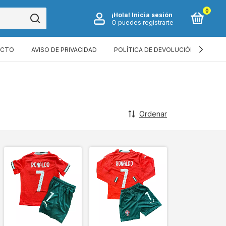
0
¡Hola!
Inicia sesión
O puedes registrarte
ACTO
AVISO DE PRIVACIDAD
POLÍTICA DE DEVOLUCIÓN
TÉR
Ordenar