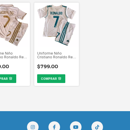
me Niño
Uniforme Niño
ano Ronaldo Real
Cristiano Ronaldo Real
 2011-2012 La
Madrid 2017-2018 La
Liga
9.00
$799.00
PRAR
COMPRAR