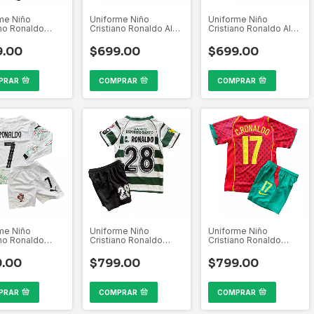
me Niño
Uniforme Niño
Uniforme Niño
ano Ronaldo
Cristiano Ronaldo Al-
Cristiano Ronaldo Al-
ng de Lisboa
Nassr 2025-2026
Nassr 2025-2026 Liga
003 Liga
Visita Liga Saudí
Saudí
9.00
$699.00
$699.00
al ML
PRAR
COMPRAR
COMPRAR
me Niño
Uniforme Niño
Uniforme Niño
ano Ronaldo
Cristiano Ronaldo
Cristiano Ronaldo
l 2025 Visita
Sporting de Lisboa
Portugal 2004
2002-2003 Liga
Eurocopa
9.00
$799.00
$799.00
Portugal
PRAR
COMPRAR
COMPRAR