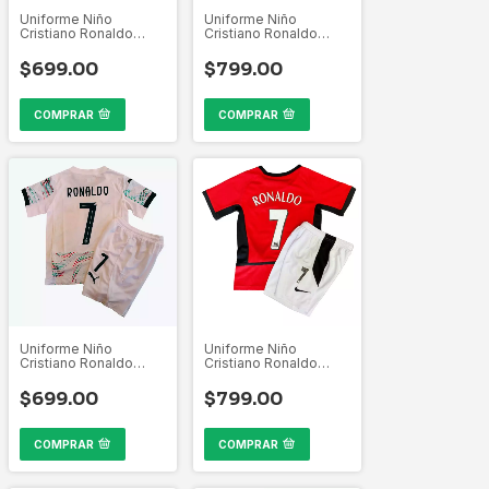
Uniforme Niño
Uniforme Niño
Cristiano Ronaldo
Cristiano Ronaldo
Portugal 2025
Portugal 2025 ML
$699.00
$799.00
COMPRAR
COMPRAR
Uniforme Niño
Uniforme Niño
Cristiano Ronaldo
Cristiano Ronaldo
Portugal 2025 Visita
Manchester United
2003-2004 Premier
$699.00
$799.00
League
COMPRAR
COMPRAR