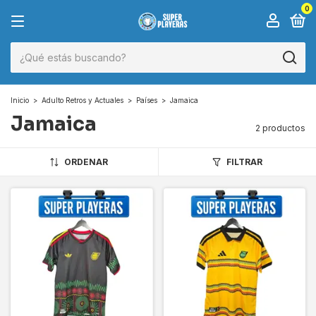
0
Inicio
>
Adulto Retros y Actuales
>
Países
>
Jamaica
Jamaica
2 productos
ORDENAR
FILTRAR